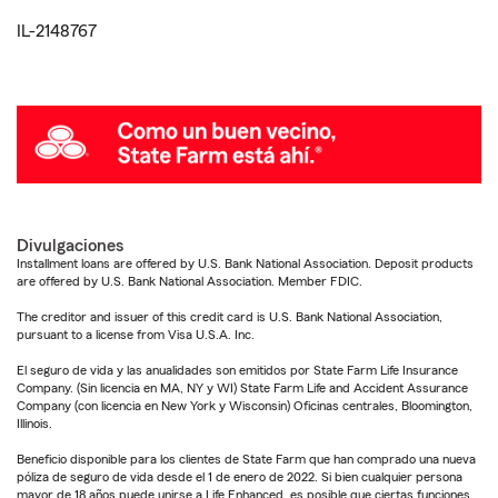
IL-2148767
Divulgaciones
Installment loans are offered by U.S. Bank National Association. Deposit products
are offered by U.S. Bank National Association. Member FDIC.
The creditor and issuer of this credit card is U.S. Bank National Association,
pursuant to a license from Visa U.S.A. Inc.
El seguro de vida y las anualidades son emitidos por State Farm Life Insurance
Company. (Sin licencia en MA, NY y WI) State Farm Life and Accident Assurance
Company (con licencia en New York y Wisconsin) Oficinas centrales, Bloomington,
Illinois.
Beneficio disponible para los clientes de State Farm que han comprado una nueva
póliza de seguro de vida desde el 1 de enero de 2022. Si bien cualquier persona
mayor de 18 años puede unirse a Life Enhanced, es posible que ciertas funciones