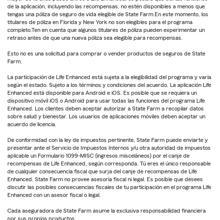
de la aplicación, incluyendo las recompensas, no estén disponibles a menos que
tengas una póliza de seguro de vida elegible de State Farm.En este momento, los
titulares de póliza en Florida y New York no son elegibles para el programa
completo.Ten en cuenta que algunos titulares de póliza pueden experimentar un
retraso antes de que una nueva póliza sea elegible para recompensas.
Esto no es una solicitud para comprar o vender productos de seguros de State
Farm.
La participación de Life Enhanced está sujeta a la elegibilidad del programa y varía
según el estado. Sujeto a los términos y condiciones del acuerdo. La aplicación Life
Enhanced está disponible para Android e iOS. Es posible que se requiera un
dispositivo móvil iOS o Android para usar todas las funciones del programa Life
Enhanced. Los clientes deben aceptar autorizar a State Farm a recopilar datos
sobre salud y bienestar. Los usuarios de aplicaciones móviles deben aceptar un
acuerdo de licencia.
De conformidad con la ley de impuestos pertinente, State Farm puede enviarte y
presentar ante el Servicio de Impuestos Internos y/u otra autoridad de impuestos
aplicable un Formulario 1099-MISC (ingresos misceláneos) por el canje de
recompensas de Life Enhanced, según corresponda. Tú eres el único responsable
de cualquier consecuencia fiscal que surja del canje de recompensas de Life
Enhanced. State Farm no provee asesoría fiscal ni legal. Es posible que desees
discutir las posibles consecuencias fiscales de tu participación en el programa Life
Enhanced con un asesor fiscal o legal.
Cada aseguradora de State Farm asume la exclusiva responsabilidad financiera
por sus propios productos.