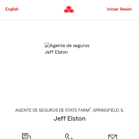
Pasar
al
English
Iniciar Sesión
contenido
principal
Comienzo
del
contenido
principal
®
AGENTE DE SEGUROS DE STATE FARM
,
SPRINGFIELD
, IL
Jeff Elston