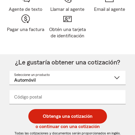
Agente de texto
Llamar al agente
Email al agente
Pagar una factura
Obtén una tarjeta
de identificación
¿Le gustaría obtener una cotización?
Seleccione un producto
Seleccione
un
nombre
de
producto
del
Código postal
Ingresa
Ingresa
_____
menú
un
un
desplegable
código
código
postal
postal
Obtenga una cotización
de
de
5
5
o continuar con una cotización
dígitos
dígitos
Todas las cotizaciones y documentos serán proporcionados en inglés.